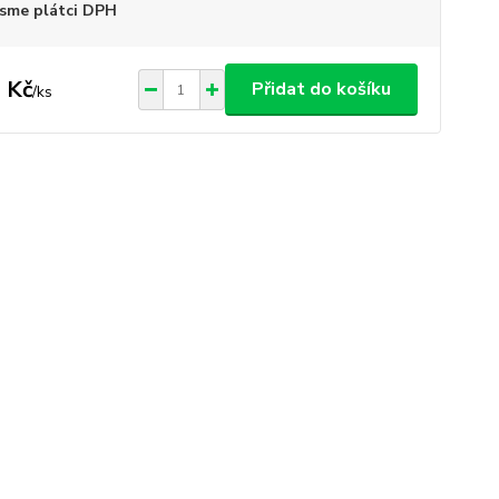
sme plátci DPH
 Kč
Přidat do košíku
/
ks