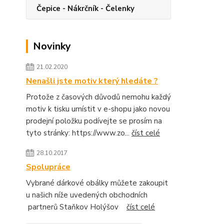
Čepice - Nákrčník - Čelenky
Novinky
21.02.2020
Nenašli jste motiv který hledáte ?
Protože z časových důvodů nemohu každý
motiv k tisku umístit v e-shopu jako novou
prodejní položku podívejte se prosím na
tyto stránky: https://www.zo...
číst celé
28.10.2017
Spolupráce
Vybrané dárkové obálky můžete zakoupit
u našich níže uvedených obchodních
partnerů Staňkov Holýšov
číst celé