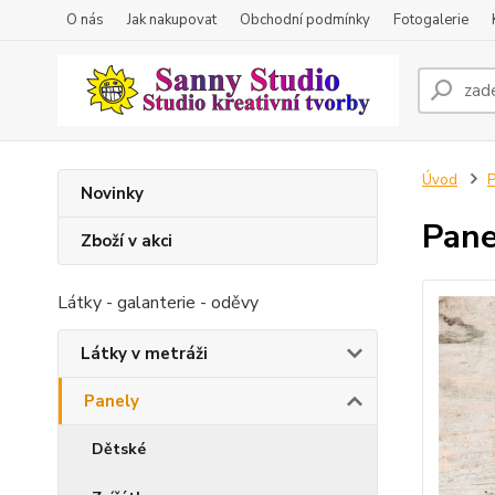
O nás
Jak nakupovat
Obchodní podmínky
Fotogalerie
Úvod
P
Novinky
Pane
Zboží v akci
Látky - galanterie - oděvy
Látky v metráži
Panely
Dětské