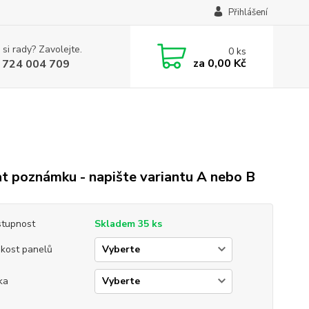
Přihlášení
 si rady? Zavolejte.
0
ks
za
0,00 Kč
 724 004 709
t poznámku - napište variantu A nebo B
tupnost
Skladem 35 ks
ikost panelů
ka