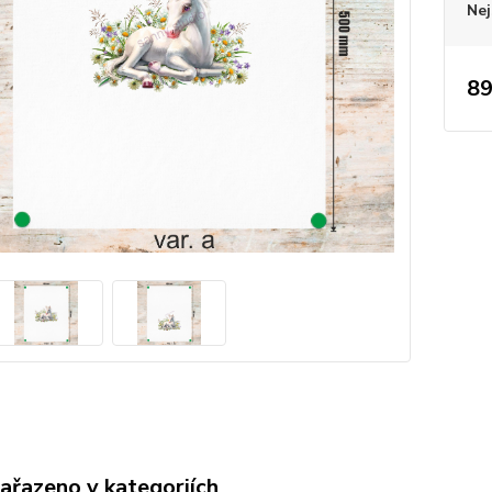
Nej
89
zařazeno v kategoriích