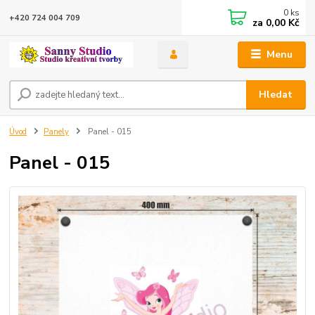
0
ks
+420 724 004 709
za
0,00 Kč
Menu
Hledat
Úvod
Panely
Panel - 015
Panel - 015