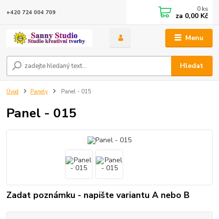
0
ks
+420 724 004 709
za
0,00 Kč
Menu
Hledat
Úvod
Panely
Panel - 015
Panel - 015
Zadat poznámku - napište variantu A nebo B