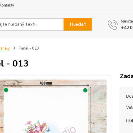
Kontakty
Nevíte
Hledat
+420
anely
Panel - 013
l - 013
Zada
Dos
Vel
Lát