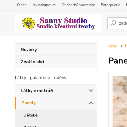
O nás
Jak nakupovat
Obchodní podmínky
Fotogalerie
Úvod
P
Novinky
Pane
Zboží v akci
Látky - galanterie - oděvy
Látky v metráži
Panely
Dětské