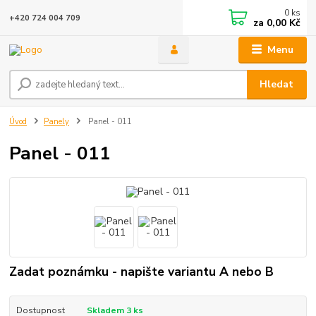
0
ks
+420 724 004 709
za
0,00 Kč
Menu
Hledat
Úvod
Panely
Panel - 011
Panel - 011
Zadat poznámku - napište variantu A nebo B
Dostupnost
Skladem 3 ks