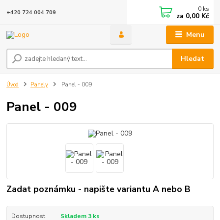
0
ks
+420 724 004 709
za
0,00 Kč
Menu
Hledat
Úvod
Panely
Panel - 009
Panel - 009
Zadat poznámku - napište variantu A nebo B
Dostupnost
Skladem 3 ks