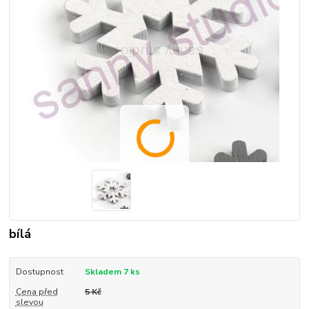
bílá
Dostupnost
Skladem 7 ks
Cena před
5 Kč
slevou